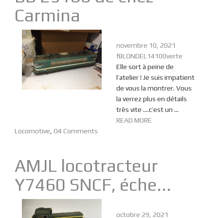
Carmina
novembre 10, 2021
fBLONDEL14100verte
Elle sort à peine de
l’atelier ! Je suis impatient
de vous la montrer. Vous
la verrez plus en détails
très vite ….c’est un ...
READ MORE
Locomotive
,
O
4 Comments
AMJL locotracteur
Y7460 SNCF, éche...
octobre 29, 2021