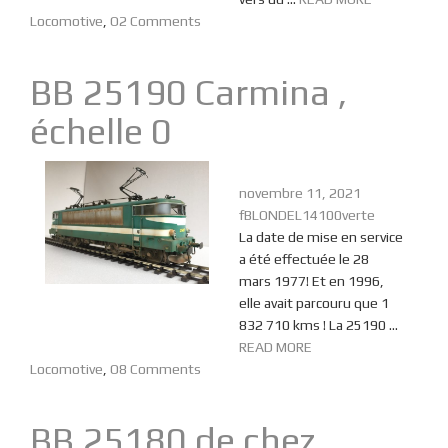
Locomotive
,
O
2 Comments
BB 25190 Carmina ,
échelle 0
novembre 11, 2021
fBLONDEL14100verte
La date de mise en service
a été effectuée le 28
mars 1977! Et en 1996,
elle avait parcouru que 1
832 710 kms ! La 25190 ...
READ MORE
Locomotive
,
O
8 Comments
BB 25180 de chez