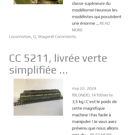
classe supérieure du
modélisme! Heureux les
modélistes qui possèdent
une énorme ...
READ
MORE
Locomotive
,
O
,
Wagon
8 Comments
CC 5211, livrée verte
simplifiée ...
mai 22, 2024
fBLONDEL14100verte
3,5 kg ! C’est le poids de
cette magnifique
machine ! Pas facile à
manipuler ! Je vous avez
prévenu que nous allions
vers du ...
READ MORE