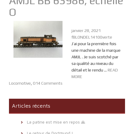
AMJL BB 63986, échelle
O
janvier 28, 2021
fBLONDEL14100verte
J’ai pour la première fois
une machine de la marque
AMJL . Je suis scotché par
sa qualité au niveau du
détail et le rendu ...
READ
MORE
Locomotive
,
O
14 Comments
Articles récents
La patine est mise en repos 🙏
Le retour de Dortmund !