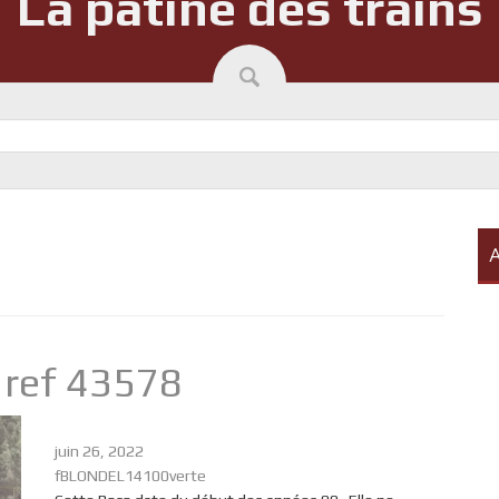
La patine des trains
A
 ref 43578
juin 26, 2022
fBLONDEL14100verte