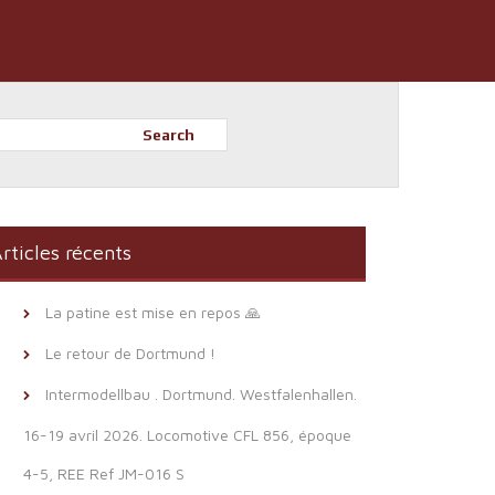
Search
rticles récents
La patine est mise en repos 🙏
Le retour de Dortmund !
Intermodellbau . Dortmund. Westfalenhallen.
16-19 avril 2026. Locomotive CFL 856, époque
4-5, REE Ref JM-016 S