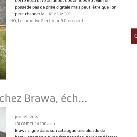
Cette Roco date du début des années 90 . Elle ne
possède pas de prise digitale mais peut-être que l’on
peut changer la ...
READ MORE
HO
,
Locomotive Electrique
6 Comments
C
chez Brawa, éch...
juin 15, 2022
fBLONDEL14100verte
Brawa aligne dans son catalogue une pléiade de