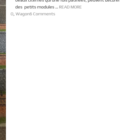
beaux citernes qui une fois patinées, peuvent décorer
des petits modules ...
READ MORE
O
,
Wagon
6 Comments