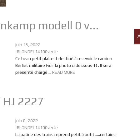
nkamp modell 0 v...
A
juin 15, 2022
fBLONDEL14100verte
Ce beau petit plat est destiné à recevoir le camion
Berliet militaire (voir la photo ci dessous ⬇️) . Il sera
présenté chargé ...
READ MORE
f HJ 2227
juin 8, 2022
fBLONDEL14100verte
La patine des trains reprend petit à petit …..certains