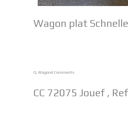
Wagon plat Schnelle
O
,
Wagon
4 Comments
CC 72075 Jouef , Re