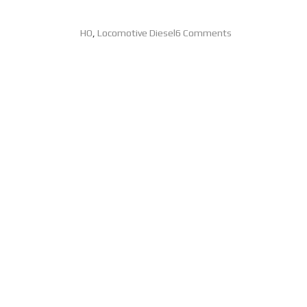
HO
,
Locomotive Diesel
6 Comments