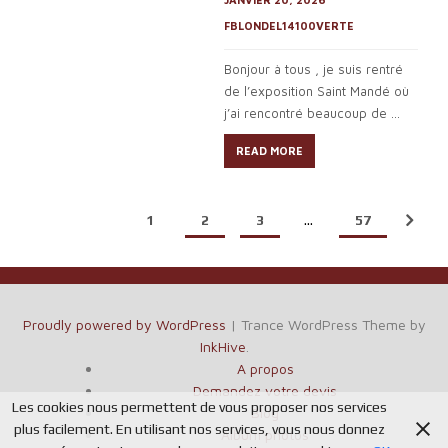
FBLONDEL14100VERTE
Bonjour à tous , je suis rentré
de l’exposition Saint Mandé où
j’ai rencontré beaucoup de ...
READ MORE
1
2
3
…
57
Proudly powered by WordPress
|
Trance WordPress Theme by
InkHive
.
A propos
Demandez votre devis
Les cookies nous permettent de vous proposer nos services
Blog
plus facilement. En utilisant nos services, vous nous donnez
Album photos