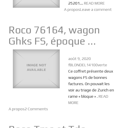
25201….
READ MORE
A propos
Leave a comment
Roco 76164, wagon
Ghks FS, époque ...
août 9, 2020
fBLONDEL14100verte
Ce coffret présente deux
wagons FS de bonnes
factures. On pouvait les
voir au triage de Zurich en
rame « bloque » .
READ
MORE
A propos
2 Comments