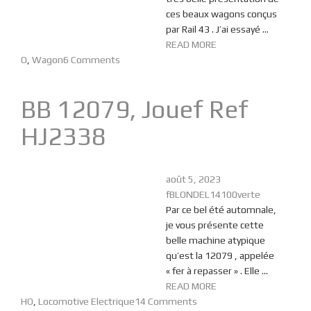
ces beaux wagons conçus
par Rail 43 . J’ai essayé ...
READ MORE
O
,
Wagon
6 Comments
BB 12079, Jouef Ref
HJ2338
août 5, 2023
fBLONDEL14100verte
Par ce bel été automnale,
je vous présente cette
belle machine atypique
qu’est la 12079 , appelée
« fer à repasser » . Elle ...
READ MORE
HO
,
Locomotive Electrique
14 Comments