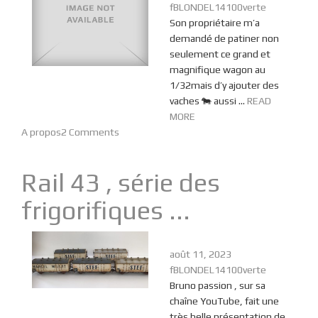
fBLONDEL14100verte
Son propriétaire m’a
demandé de patiner non
seulement ce grand et
magnifique wagon au
1/32mais d’y ajouter des
vaches 🐄 aussi ...
READ
MORE
A propos
2 Comments
Rail 43 , série des
frigorifiques ...
août 11, 2023
fBLONDEL14100verte
Bruno passion , sur sa
chaîne YouTube, fait une
très belle présentation de