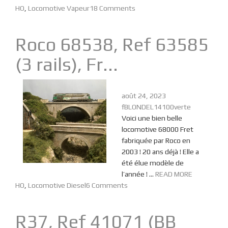
HO
,
Locomotive Vapeur
18 Comments
Roco 68538, Ref 63585
(3 rails), Fr...
août 24, 2023
fBLONDEL14100verte
Voici une bien belle
locomotive 68000 Fret
fabriquée par Roco en
2003 ! 20 ans déjà ! Elle a
été élue modèle de
l’année ! ...
READ MORE
HO
,
Locomotive Diesel
6 Comments
R37, Ref 41071 (BB