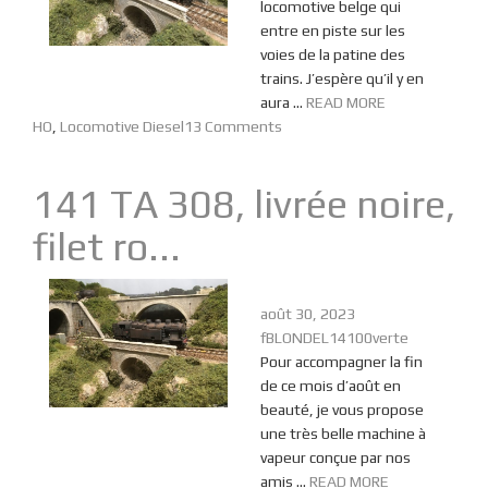
locomotive belge qui
entre en piste sur les
voies de la patine des
trains. J’espère qu’il y en
aura ...
READ MORE
HO
,
Locomotive Diesel
13 Comments
141 TA 308, livrée noire,
filet ro...
août 30, 2023
fBLONDEL14100verte
Pour accompagner la fin
de ce mois d’août en
beauté, je vous propose
une très belle machine à
vapeur conçue par nos
amis ...
READ MORE