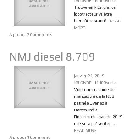
fBLONDEL14100verte
Trouvé en Picardie, ce
locotracteur va être
bientôt restauré…
READ
MORE
A propos
2 Comments
NMJ diesel 8.709
janvier 21, 2019
fBLONDEL14100verte
Voici une machine de
manœuvre de la NSB
patinée …venez à
Dortmund à
l’intermodellbau de 2019,
elle sera présentée ...
READ MORE
A propos
1 Comment