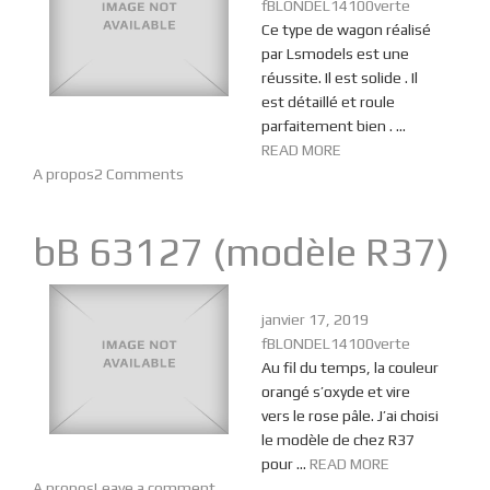
fBLONDEL14100verte
Ce type de wagon réalisé
par Lsmodels est une
réussite. Il est solide . Il
est détaillé et roule
parfaitement bien . ...
READ MORE
A propos
2 Comments
bB 63127 (modèle R37)
janvier 17, 2019
fBLONDEL14100verte
Au fil du temps, la couleur
orangé s’oxyde et vire
vers le rose pâle. J’ai choisi
le modèle de chez R37
pour ...
READ MORE
A propos
Leave a comment