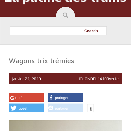
Search
Wagons trix trémies
janvier 21, 2019
fBLONDEL14100verte
+1
partager
tweet
partager