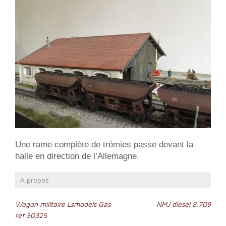
Une rame complète de trémies passe devant la
halle en direction de l’Allemagne.
A propos
Navigation
Wagon militaire Lsmodels Gas
NMJ diesel 8.709
ref 30325
de