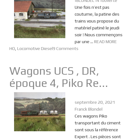
fBLONDEL14100verte
Une fois n’est pas
coutume, la patine des
trains vous propose du
matériel patiné le jeudi
soir ! Nous commençons
par une ...
READ MORE
HO
,
Locomotive Diesel
9 Comments
Wagons UCS , DR,
époque 4, Piko Re...
septembre 20, 2021
Franck Blondel
Ces wagons Piko
transportant du ciment
sont sous la référence
Expert . Les pièces sont