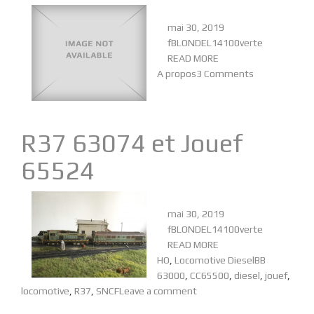
mai 30, 2019
fBLONDEL14100verte
READ MORE
A propos
3 Comments
R37 63074 et Jouef
65524
mai 30, 2019
fBLONDEL14100verte
READ MORE
HO
,
Locomotive Diesel
BB
63000
,
CC65500
,
diesel
,
jouef
,
locomotive
,
R37
,
SNCF
Leave a comment