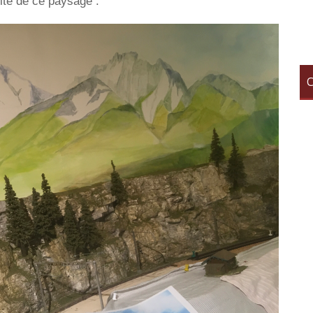
uite de ce paysage .
C