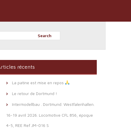
Search
rticles récents
La patine est mise en repos
Le retour de Dortmund !
Intermodellbau . Dortmund. Westfalenhallen.
16-19 avril 2026. Locomotive CFL 856, époque
4-5, REE Ref JM-016 S