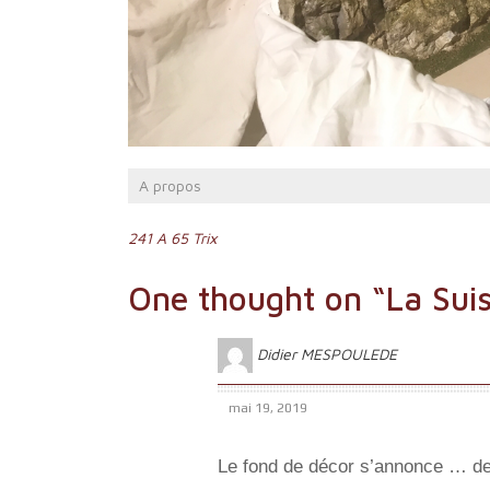
A propos
Navigation
241 A 65 Trix
de
One thought on “
La Sui
l’article
Didier MESPOULEDE
mai 19, 2019
Le fond de décor s’annonce … de