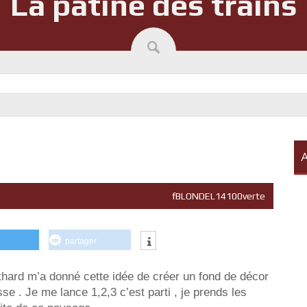
La patine des trains
A
fBLONDEL14100verte
partager
hard m’a donné cette idée de créer un fond de décor
e . Je me lance 1,2,3 c’est parti , je prends les