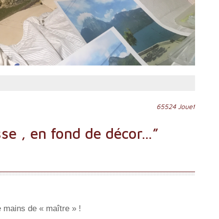
65524 Jouef
sse , en fond de décor…
”
 mains de « maître » !