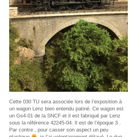
Cette 030 TU sera associée lors de l’exposition à
un wagon Lenz bien entendu patiné. Ce wagon est
un Gs4-01 de la SNCF et il est fabriqué par Lenz
sous la référence 42245-04. Il est de l’époque 3 .
Par contre , pour casser son aspect un peu
plastique
, je l’ai volontairement délavé. Le duo