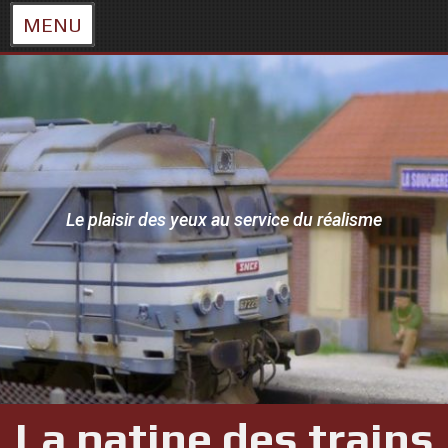
MENU
Skip
to
content
Le plaisir des yeux au service du réalisme
La patine des trains