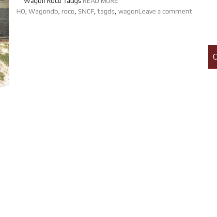
Wagon Roco Tadgs
READ MORE
HO
,
Wagon
db
,
roco
,
SNCF
,
tagds
,
wagon
Leave a comment
C