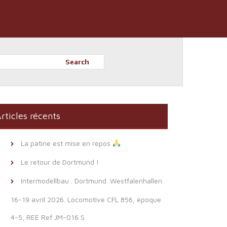
Search
rticles récents
La patine est mise en repos
Le retour de Dortmund !
Intermodellbau . Dortmund. Westfalenhallen.
16-19 avril 2026. Locomotive CFL 856, époque
4-5, REE Ref JM-016 S