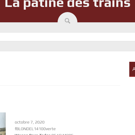
La patine des trains
A
octobre 7, 2020
fBLONDEL14100verte