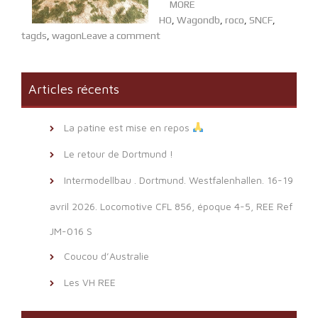
MORE
HO
,
Wagon
db
,
roco
,
SNCF
,
tagds
,
wagon
Leave a comment
Articles récents
La patine est mise en repos
Le retour de Dortmund !
Intermodellbau . Dortmund. Westfalenhallen. 16-19
avril 2026. Locomotive CFL 856, époque 4-5, REE Ref
JM-016 S
Coucou d’Australie
Les VH REE