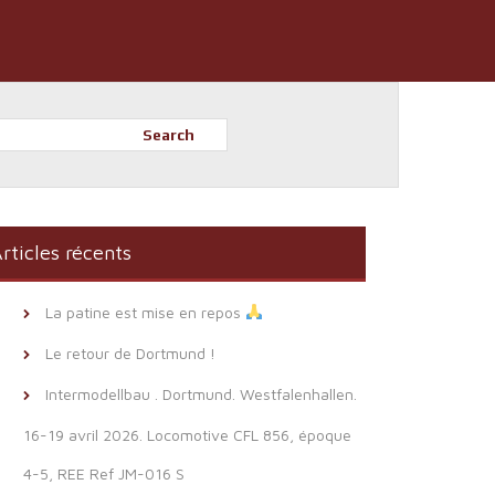
Search
rticles récents
La patine est mise en repos
Le retour de Dortmund !
Intermodellbau . Dortmund. Westfalenhallen.
16-19 avril 2026. Locomotive CFL 856, époque
4-5, REE Ref JM-016 S