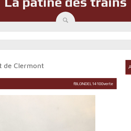
La patine des trains
t de Clermont
A
fBLONDEL14100verte