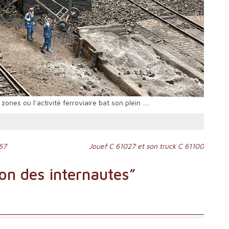
ones où l’activité ferroviaire bat son plein ….
67
Jouef C 61027 et son truck C 61100
on des internautes
”