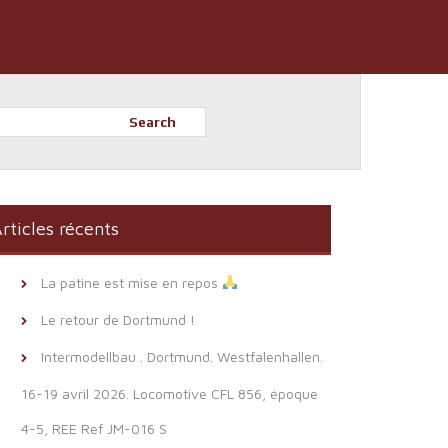
Search
rticles récents
La patine est mise en repos
Le retour de Dortmund !
Intermodellbau . Dortmund. Westfalenhallen.
16-19 avril 2026. Locomotive CFL 856, époque
4-5, REE Ref JM-016 S