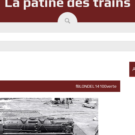
La patine des trains
A
fBLONDEL14100verte