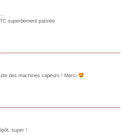
e…
32TC superbement patinée
 suite des machines vapeurs ! Merci
pôt, super !