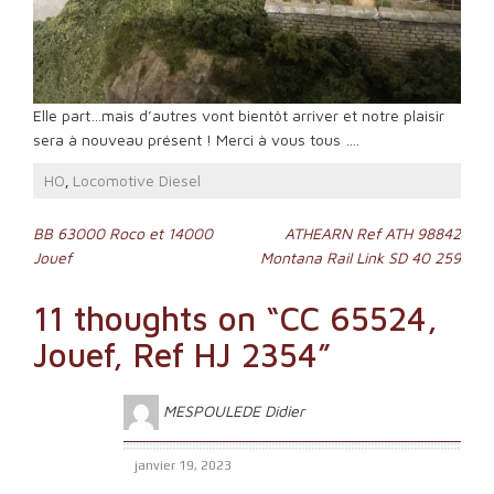
Elle part…mais d’autres vont bientôt arriver et notre plaisir
sera à nouveau présent ! Merci à vous tous ….
HO
Locomotive Diesel
,
Navigation
BB 63000 Roco et 14000
ATHEARN Ref ATH 98842
Jouef
Montana Rail Link SD 40 259
de
l’article
11 thoughts on “
CC 65524,
Jouef, Ref HJ 2354
”
MESPOULEDE Didier
janvier 19, 2023