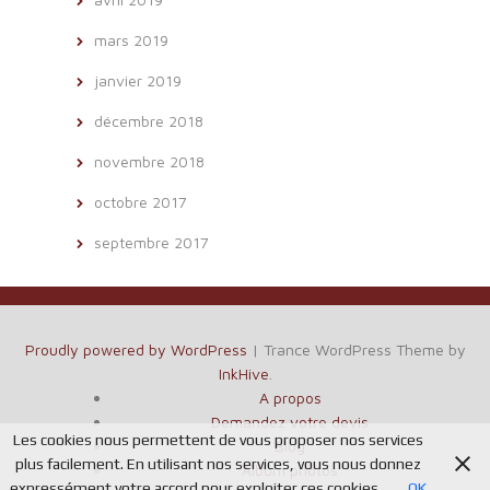
mars 2019
janvier 2019
décembre 2018
novembre 2018
octobre 2017
septembre 2017
Proudly powered by WordPress
|
Trance WordPress Theme by
InkHive
.
A propos
Demandez votre devis
Les cookies nous permettent de vous proposer nos services
Blog
plus facilement. En utilisant nos services, vous nous donnez
Album photos
expressément votre accord pour exploiter ces cookies.
OK