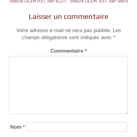
Navigation
Voiture OCEM R37, Ref 42211
Voiture OCEM, R37, Ref 18815
de
Laisser un commentaire
l’article
Votre adresse e-mail ne sera pas publiée.
Les
champs obligatoires sont indiqués avec
*
Commentaire
*
Nom
*