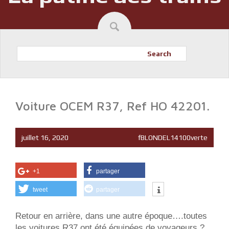
Search
Voiture OCEM R37, Ref HO 42201.
juillet 16, 2020
fBLONDEL14100verte
+1
partager
tweet
partager
Retour en arrière, dans une autre époque….toutes
les voitures R37 ont été équipées de voyageurs ?.