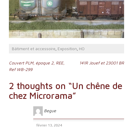
Bâtiment et accessoire
Exposition
HO
,
,
Navigation
Couvert PLM, époque 2, REE,
141R Jouef et 23001 BR
Ref WB-299
de
l’article
2 thoughts on “
Un chêne de
chez Microrama
”
Begue
février 13, 2024