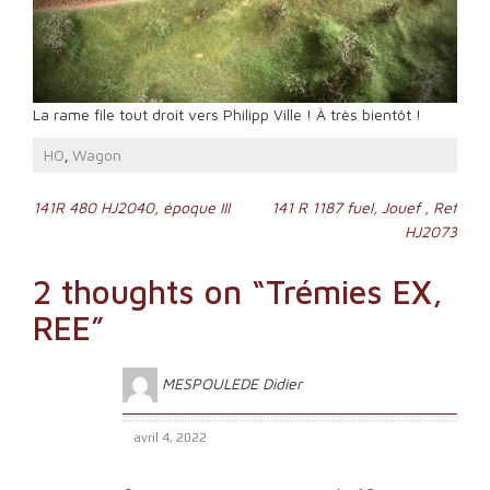
La rame file tout droit vers Philipp Ville ! À très bientôt !
HO
Wagon
,
Navigation
141R 480 HJ2040, époque III
141 R 1187 fuel, Jouef , Ref
HJ2073
de
l’article
2 thoughts on “
Trémies EX,
REE
”
MESPOULEDE Didier
avril 4, 2022