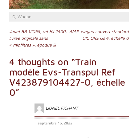
O
Wagon
,
Navigation
Jouef BB 12055, ref HJ 2400,
AMJL wagon couvert standard
livrée originale sans
UIC ORE Gs 4, échelle 0
de
« miofiltres », époque III
l’article
4 thoughts on “
Train
modèle Evs-Transpul Ref
V423879104427-0, échelle
0
”
LIONEL FICHANT
septembre 16, 2022