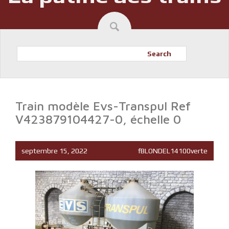
Search
Train modèle Evs-Transpul Ref
V423879104427-0, échelle 0
septembre 15, 2022
fBLONDEL14100verte