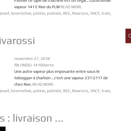
Patiner ce type de machine est un régal... Locomotive
vapeur 141 E Ree du PLM
READ MORE
jouef
,
locomotive
,
patine
,
patinée
,
REE
,
Rivarossi
,
SNCF
,
train
,
C
varossi
novembre 27, 2018
fBLONDEL14100verte
Une autre vapeur plus imposante entre sous le
toboggan à charbon ...c'est une vapeur 231 G117 de
chez Ree.
READ MORE
jouef
,
locomotive
,
patine
,
patinée
,
REE
,
Rivarossi
,
SNCF
,
train
,
: livraison ...