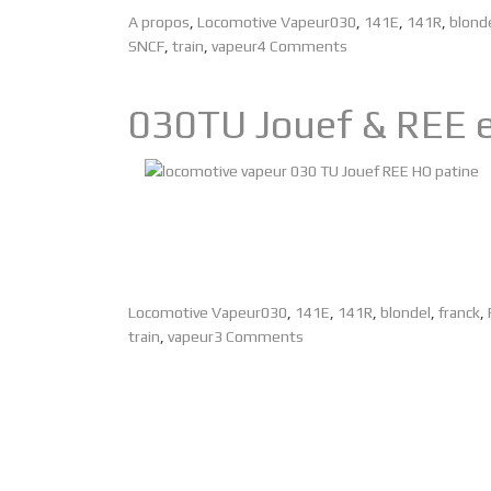
A propos
,
Locomotive Vapeur
030
,
141E
,
141R
,
blond
SNCF
,
train
,
vapeur
4 Comments
030TU Jouef & REE 
Locomotive Vapeur
030
,
141E
,
141R
,
blondel
,
franck
,
train
,
vapeur
3 Comments