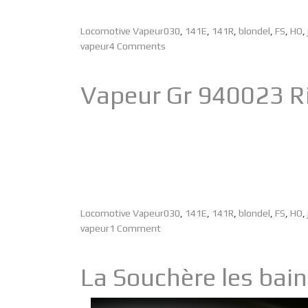
Locomotive Vapeur
030
,
141E
,
141R
,
blondel
,
FS
,
HO
,
vapeur
4 Comments
Vapeur Gr 940023 Ri
Locomotive Vapeur
030
,
141E
,
141R
,
blondel
,
FS
,
HO
,
vapeur
1 Comment
La Souchère les bains 