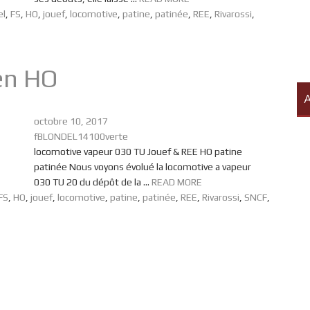
el
,
FS
,
HO
,
jouef
,
locomotive
,
patine
,
patinée
,
REE
,
Rivarossi
,
en HO
A
octobre 10, 2017
fBLONDEL14100verte
locomotive vapeur 030 TU Jouef & REE HO patine
patinée Nous voyons évolué la locomotive a vapeur
030 TU 20 du dépôt de la ...
READ MORE
FS
,
HO
,
jouef
,
locomotive
,
patine
,
patinée
,
REE
,
Rivarossi
,
SNCF
,