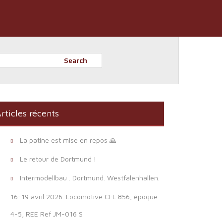
Search
rticles récents
La patine est mise en repos 🙏
Le retour de Dortmund !
Intermodellbau . Dortmund. Westfalenhallen.
16-19 avril 2026. Locomotive CFL 856, époque
4-5, REE Ref JM-016 S