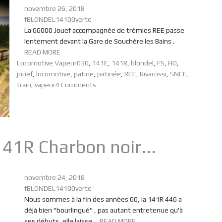
novembre 26, 2018
fBLONDEL14100verte
La 66000 Jouef accompagnée de trémies REE passe
lentement devant la Gare de Souchère les Bains .
READ MORE
Locomotive Vapeur
030
,
141E
,
141R
,
blondel
,
FS
,
HO
,
jouef
,
locomotive
,
patine
,
patinée
,
REE
,
Rivarossi
,
SNCF
,
train
,
vapeur
4 Comments
41R Charbon noir...
novembre 24, 2018
fBLONDEL14100verte
Nous sommes à la fin des années 60, la 141R 446 a
déjà bien "bourlingué" , pas autant entretenue qu'à
ses débuts, elle laisse ...
READ MORE