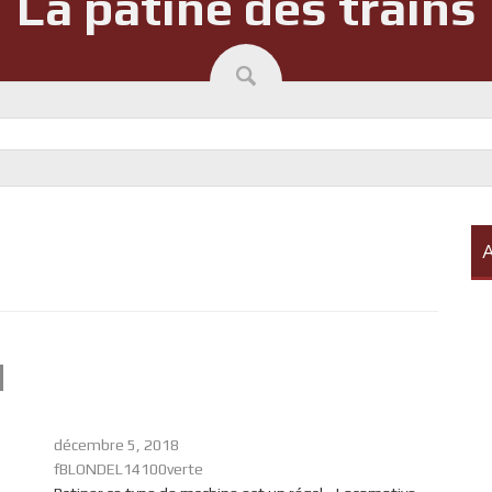
La patine des trains
A
M
décembre 5, 2018
fBLONDEL14100verte