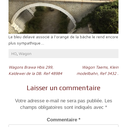
Le bleu délavé associé à l’orangé de la bâche le rend encore
plus sympathique….
HO
Wagon
,
Navigation
Wagons Brawa Hbis 299,
Wagon Taems, Klein
Kaldewei de la DB. Ref 48984
modellbahn, Ref 3432 .
de
l’article
Laisser un commentaire
Votre adresse e-mail ne sera pas publiée.
Les
champs obligatoires sont indiqués avec
*
Commentaire
*