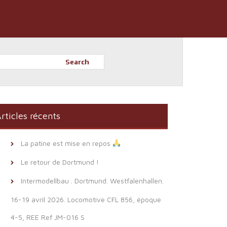
Search
rticles récents
La patine est mise en repos
Le retour de Dortmund !
Intermodellbau . Dortmund. Westfalenhallen.
16-19 avril 2026. Locomotive CFL 856, époque
4-5, REE Ref JM-016 S