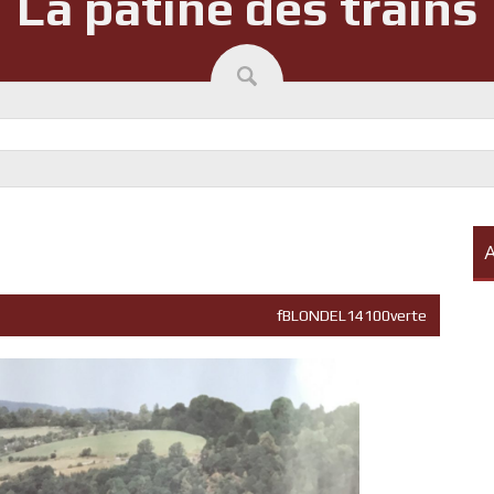
La patine des trains
A
fBLONDEL14100verte