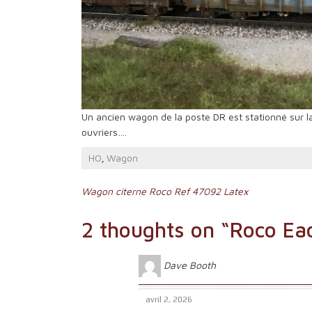
Un ancien wagon de la poste DR est stationné sur la 
ouvriers….
HO
Wagon
,
Navigation
Wagon citerne Roco Ref 47092 Latex
de
2 thoughts on “
Roco Ea
l’article
Dave Booth
avril 2, 2026