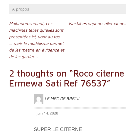
A propos
Navigation
Malheureusement, ces
Machines vapeurs allemandes
machines telles qu’elles sont
de
présentées ici, vont au tas
l’article
….mais le modélisme permet
de les mettre en évidence et
de les garder….
2 thoughts on “
Roco citerne
Ermewa Sati Ref 76537
”
LE MEC DE BREIUL
juin 14, 2020
SUPER LE CITERNE