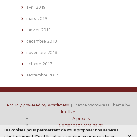
avril 2019
mars 2019
janvier 2019
décembre 2018
novembre 2018
octobre 2017
septembre 2017
Proudly powered by WordPress
|
Trance WordPress Theme by
InkHive
.
A propos
Demandez votre devis
Les cookies nous permettent de vous proposer nos services
Blog
plus facilement. En utilisant nos services, vous nous donnez