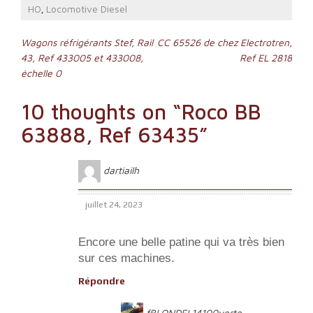
HO
Locomotive Diesel
,
Navigation
Wagons réfrigérants Stef, Rail
CC 65526 de chez Electrotren,
43, Ref 433005 et 433008,
Ref EL 2818
de
échelle 0
l’article
10 thoughts on “
Roco BB
63888, Ref 63435
”
dartiailh
juillet 24, 2023
Encore une belle patine qui va très bien
sur ces machines.
Répondre
fBLONDEL14100verte