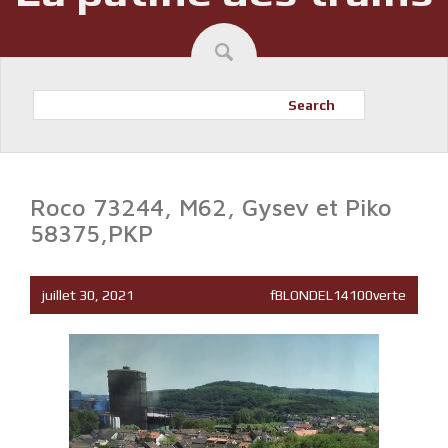
Search
Roco 73244, M62, Gysev et Piko
58375,PKP
juillet 30, 2021
fBLONDEL14100verte