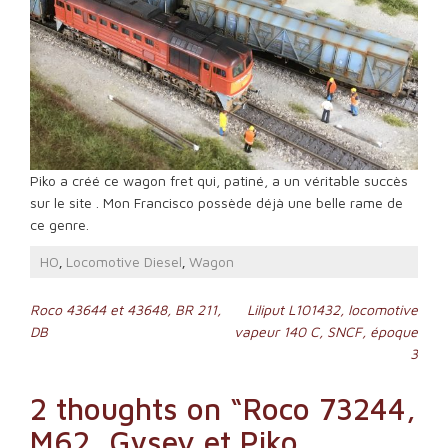
Piko a créé ce wagon fret qui, patiné, a un véritable succès
sur le site . Mon Francisco possède déjà une belle rame de
ce genre.
HO
Locomotive Diesel
Wagon
,
,
Navigation
Roco 43644 et 43648, BR 211,
Liliput L101432, locomotive
DB
vapeur 140 C, SNCF, époque
de
3
l’article
2 thoughts on “
Roco 73244,
M62, Gysev et Piko