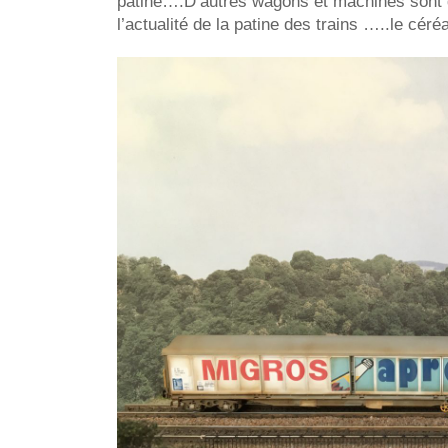
patiné….D’autres wagons et machines sont dans
l’actualité de la patine des trains …..le cér