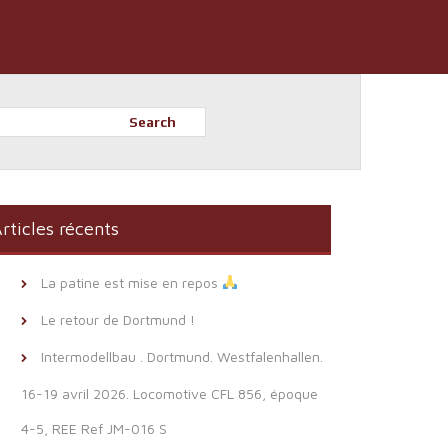
Search
rticles récents
La patine est mise en repos
Le retour de Dortmund !
Intermodellbau . Dortmund. Westfalenhallen.
16-19 avril 2026. Locomotive CFL 856, époque
4-5, REE Ref JM-016 S