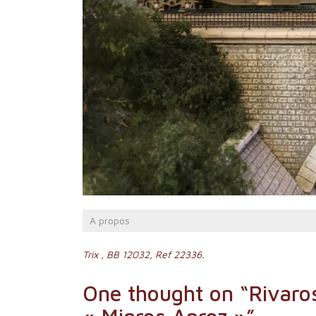
A propos
Navigation
Trix , BB 12032, Ref 22336.
de
One thought on “
Rivaro
l’article