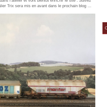
 l’atelier et vont bientôt enrichir le site . Suivez
éalier Trix sera mis en avant dans le prochain blog …
C