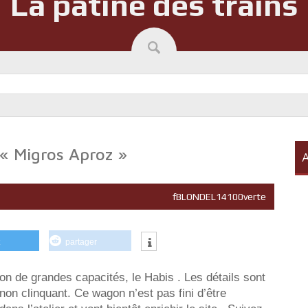
La patine des trains
« Migros Aproz »
A
fBLONDEL14100verte
partager
on de grandes capacités, le Habis . Les détails sont
 non clinquant. Ce wagon n’est pas fini d’être