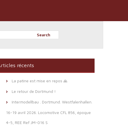
Search
rticles récents
La patine est mise en repos 🙏
Le retour de Dortmund !
Intermodellbau . Dortmund. Westfalenhallen.
16-19 avril 2026. Locomotive CFL 856, époque
4-5, REE Ref JM-016 S