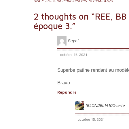
Navigation
SNCF 231.G.98 Modelbex Ref HO-MX.001/4
de
2 thoughts on “
REE, BB
l’article
époque 3.
”
Payet
octobre 15, 2021
Superbe patine rendant au modèle
Bravo
Répondre
fBLONDEL14100verte
octobre 15, 2021