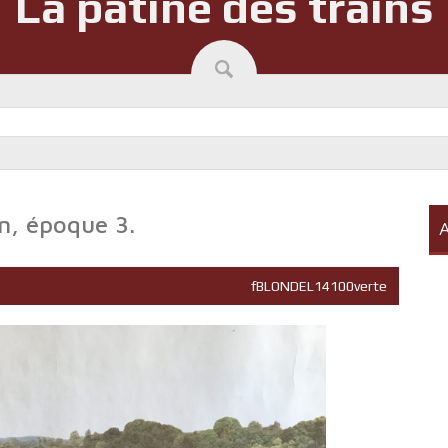
La patine des trains
n, époque 3.
A
fBLONDEL14100verte