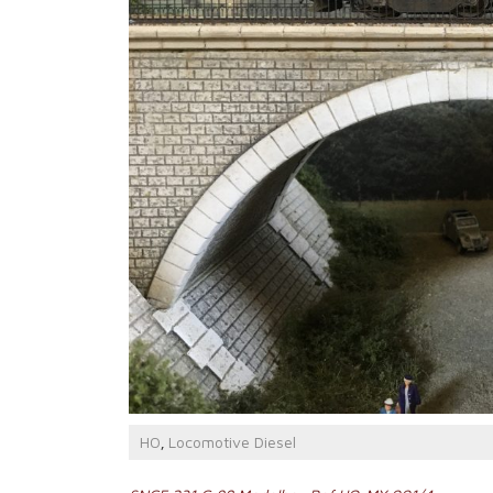
HO
Locomotive Diesel
,