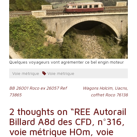
Quelques voyageurs vont agrémenter ce bel engin moteur
Voie métrique
Voie métrique
Navigation
BB 26001 Roco ex 26057 Ref
Wagons Holcim, Uacns,
73865
coffret Roco 76138
de
l’article
2 thoughts on “
REE Autorail
Billard A8d des CFD, n°316,
voie métrique HOm, voie