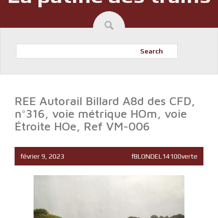
Search
REE Autorail Billard A8d des CFD,
n°316, voie métrique HOm, voie
Étroite HOe, Ref VM-006
février 9, 2023
fBLONDEL14100verte