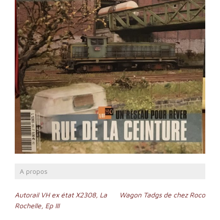
A propos
Navigation
Autorail VH ex état X2308, La
Wagon Tadgs de chez Roco
Rochelle, Ep III
de