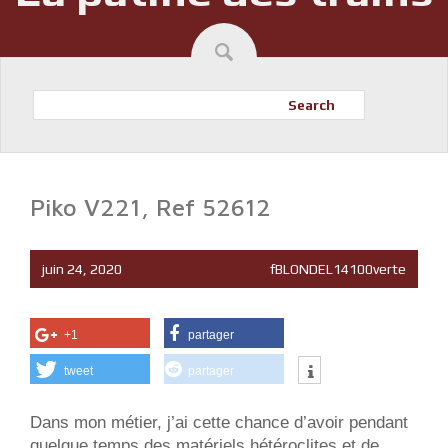
Search
Piko V221, Ref 52612
juin 24, 2020
fBLONDEL14100verte
+1
partager
tweet
partager
Dans mon métier, j’ai cette chance d’avoir pendant
quelque temps des matériels hétéroclites et de