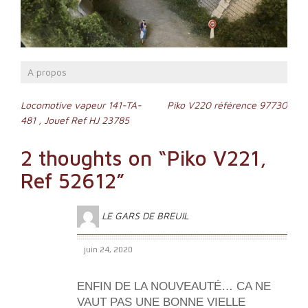
A propos
Navigation
Locomotive vapeur 141-TA-
Piko V220 référence 97730
481 , Jouef Ref HJ 23785
de
l’article
2 thoughts on “
Piko V221,
Ref 52612
”
LE GARS DE BREUIL
juin 24, 2020
ENFIN DE LA NOUVEAUTÉ… CA NE
VAUT PAS UNE BONNE VIELLE