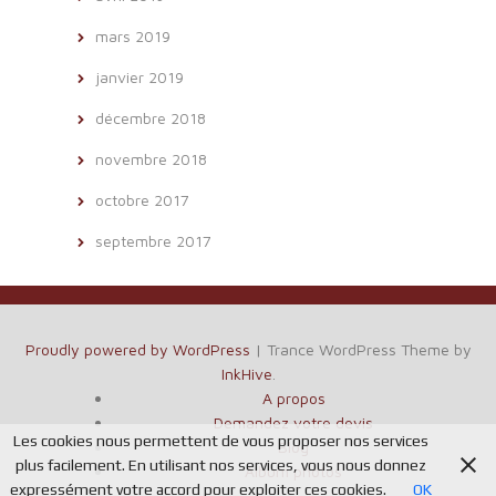
mars 2019
janvier 2019
décembre 2018
novembre 2018
octobre 2017
septembre 2017
Proudly powered by WordPress
|
Trance WordPress Theme by
InkHive
.
A propos
Demandez votre devis
Les cookies nous permettent de vous proposer nos services
Blog
plus facilement. En utilisant nos services, vous nous donnez
Album photos
expressément votre accord pour exploiter ces cookies.
OK