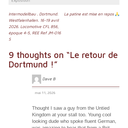
Exposition
Navigation
Intermodellbau . Dortmund.
La patine est mise en repos
Westfalenhallen. 16-19 avril
de
2026. Locomotive CFL 856,
l’article
époque 4-5, REE Ref JM-016
S
9 thoughts on “
Le retour de
Dortmund !
”
Dave B
mai 11, 2026
Thought I saw a guy from the Untied
Kingdom at your stall too. Young cool
looking dude who spoke fluent German,
was amazing to hear that from a Brit