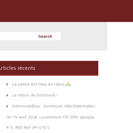
Search
rticles récents
La patine est mise en repos
Le retour de Dortmund !
Intermodellbau . Dortmund. Westfalenhallen.
16-19 avril 2026. Locomotive CFL 856, époque
4-5, REE Ref JM-016 S