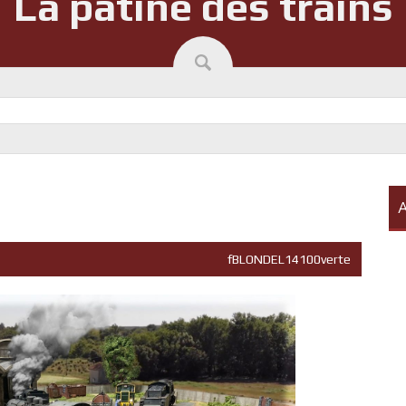
La patine des trains
A
fBLONDEL14100verte