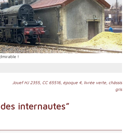
dmirable !
Jouef HJ 2355, CC 65516, époque 4, livrée verte, châssis
gris
des internautes
”