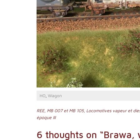
HO
Wagon
,
Navigation
REE, MB 007 et MB 105, Locomotives vapeur et dies
époque III
de
l’article
6 thoughts on “
Brawa, 