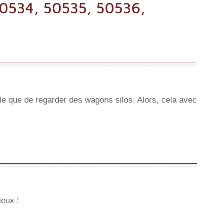
50534, 50535, 50536,
e que de regarder des wagons silos. Alors, cela avec
ieux !