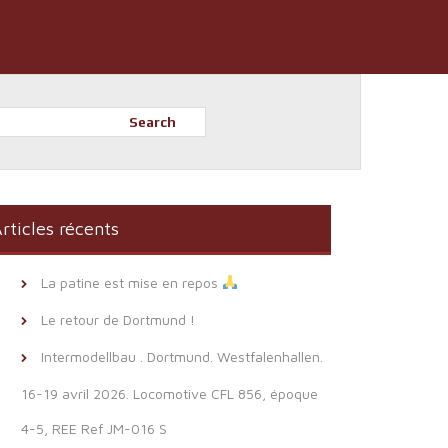
Search
rticles récents
La patine est mise en repos
Le retour de Dortmund !
Intermodellbau . Dortmund. Westfalenhallen.
16-19 avril 2026. Locomotive CFL 856, époque
4-5, REE Ref JM-016 S