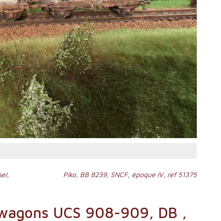
el,
Piko, BB 8239, SNCF, époque IV, ref 51375
wagons UCS 908-909, DB ,