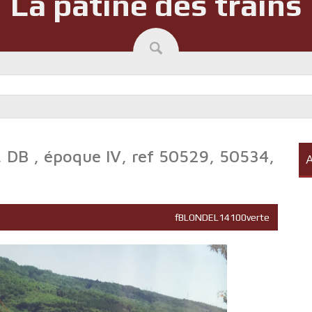
La patine des trains
DB , époque IV, ref 50529, 50534,
A
fBLONDEL14100verte