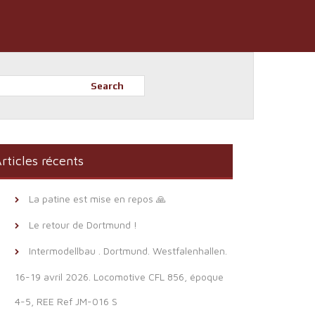
Search
rticles récents
La patine est mise en repos 🙏
Le retour de Dortmund !
Intermodellbau . Dortmund. Westfalenhallen.
16-19 avril 2026. Locomotive CFL 856, époque
4-5, REE Ref JM-016 S