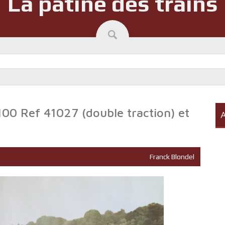
La patine des trains
00 Ref 41027 (double traction) et
A
Franck Blondel