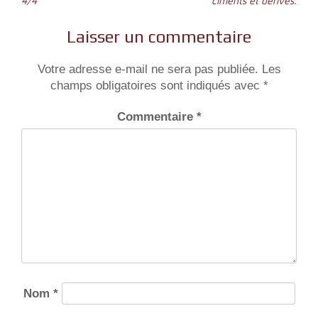
l’article
4/4
ciments et dérivés.
Laisser un commentaire
Votre adresse e-mail ne sera pas publiée.
Les
champs obligatoires sont indiqués avec
*
Commentaire
*
Nom
*