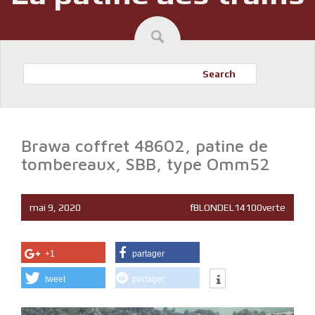
Search
Brawa coffret 48602, patine de
tombereaux, SBB, type Omm52
mai 9, 2020
fBLONDEL14100verte
+1
partager
tweet
partager