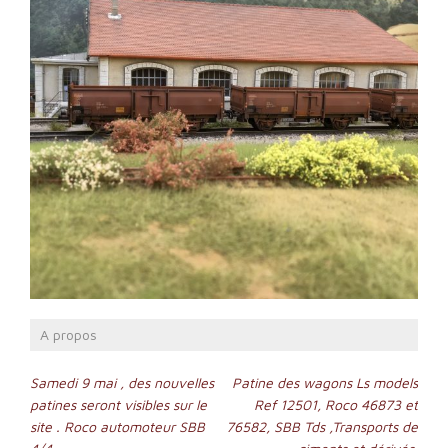
A propos
Navigation
Samedi 9 mai , des nouvelles
Patine des wagons Ls models
patines seront visibles sur le
Ref 12501, Roco 46873 et
de
site . Roco automoteur SBB
76582, SBB Tds ,Transports de