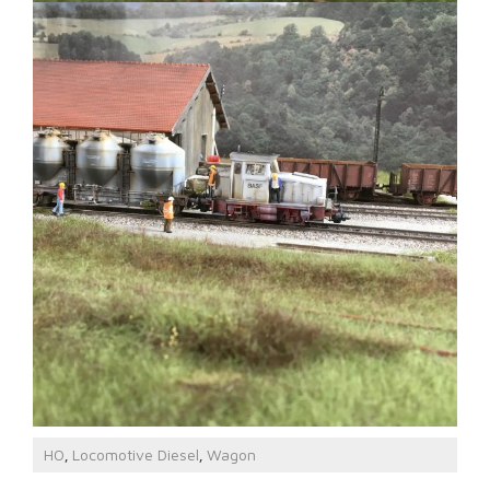
HO
Locomotive Diesel
Wagon
,
,