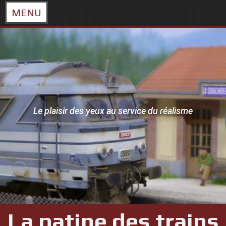
MENU
Skip
to
content
Le plaisir des yeux au service du réalisme
La patine des trains