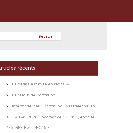
Search
rticles récents
La patine est mise en repos 🙏
Le retour de Dortmund !
Intermodellbau . Dortmund. Westfalenhallen.
16-19 avril 2026. Locomotive CFL 856, époque
4-5, REE Ref JM-016 S