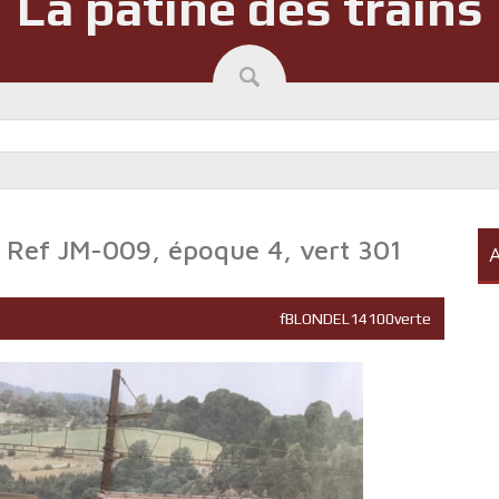
La patine des trains
 Ref JM-009, époque 4, vert 301
A
fBLONDEL14100verte