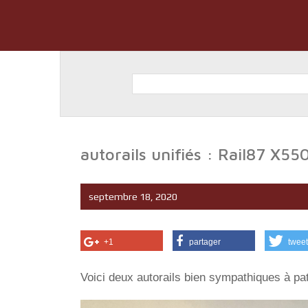
autorails unifiés : Rail87 X
septembre 18, 2020
+1
partager
tweet
Voici deux autorails bien sympathiques à pat