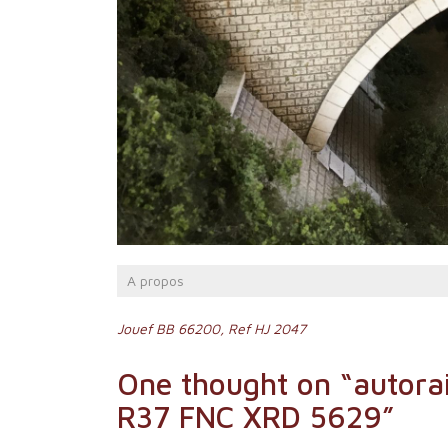
A propos
Navigation
Jouef BB 66200, Ref HJ 2047
de
One thought on “
autorai
l’article
R37 FNC XRD 5629
”