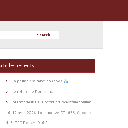
Search
rticles récents
La patine est mise en repos
Le retour de Dortmund !
Intermodellbau . Dortmund. Westfalenhallen.
16-19 avril 2026. Locomotive CFL 856, époque
4-5, REE Ref JM-016 S