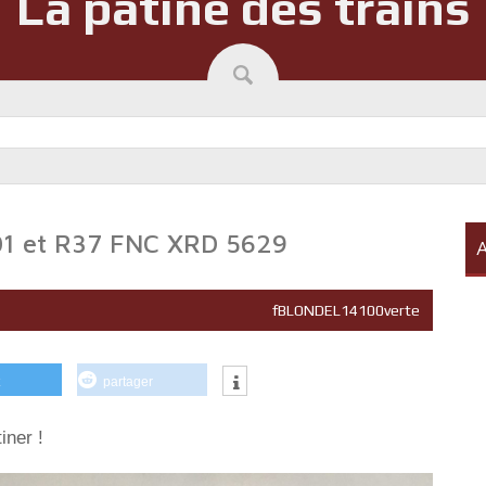
La patine des trains
5501 et R37 FNC XRD 5629
A
fBLONDEL14100verte
partager
iner !