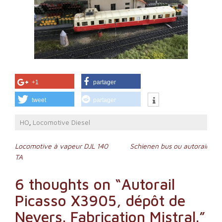
+1
partager
tweet
partager
HO
Locomotive Diesel
,
Navigation
Locomotive à vapeur DJL 140
Schienen bus ou autorail
TA
de
l’article
6 thoughts on “
Autorail
Picasso X3905, dépôt de
Nevers. Fabrication Mistral.
”