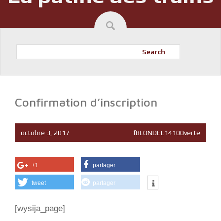
Search
Confirmation d’inscription
octobre 3, 2017
fBLONDEL14100verte
+1
partager
tweet
partager
[wysija_page]