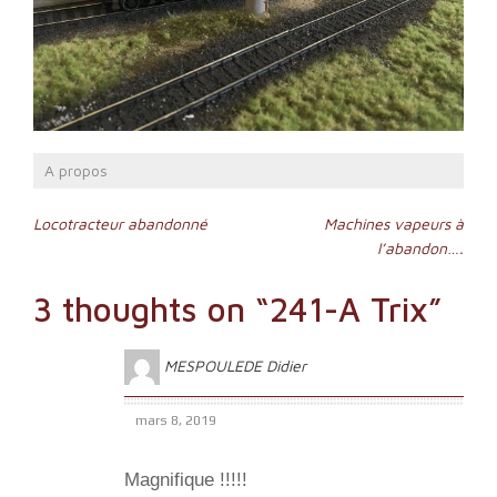
A propos
Navigation
Locotracteur abandonné
Machines vapeurs à
l’abandon….
de
l’article
3 thoughts on “
241-A Trix
”
MESPOULEDE Didier
mars 8, 2019
Magnifique !!!!!